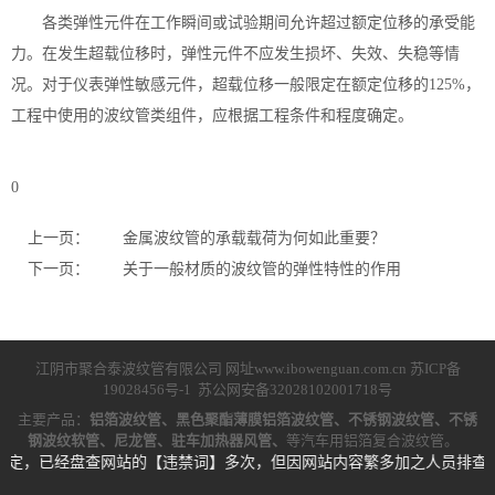
各类弹性元件在工作瞬间或试验期间允许超过额定位移的承受能
力。在发生超载位移时，弹性元件不应发生损坏、失效、失稳等情
况。对于仪表弹性敏感元件，超载位移一般限定在额定位移的125%，
工程中使用的波纹管类组件，应根据工程条件和程度确定。
0
上一页：
金属波纹管的承载载荷为何如此重要？
下一页：
关于一般材质的波纹管的弹性特性的作用
江阴市聚合泰波纹管有限公司 网址www.ibowenguan.com.cn
苏ICP备
19028456号-1
苏公网安备32028102001718号
主要产品：
铝箔波纹管、黑色聚酯薄膜铝箔波纹管、不锈钢波纹管、不锈
钢波纹软管、尼龙管、驻车加热器风管、
等汽车用铝箔复合波纹管。
规定，已经盘查网站的【违禁词】多次，但因网站内容繁多加之人员排查