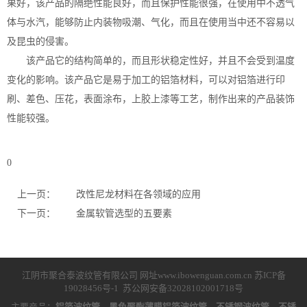
果好，该产品的隔绝性能良好，而且保护性能很强，在使用中不透气
体与水汽，能够防止内装物吸潮、气化，而且在使用当中还不容易以
及昆虫的侵害。
该产品它的结构简单的，而且形状稳定性好，并且不会受到温度
变化的影响。该产品它是易于加工的铝箔材料，可以对铝箔进行印
刷、差色、压花，表面涂布，上胶上漆等工艺，制作出来的产品装饰
性能较强。
0
上一页：
改性尼龙材料在各领域的应用
下一页：
金属软管选型的五要素
江阴市聚合泰波纹管有限公司 网址www.ibowenguan.com.cn
苏ICP备
19028456号-1
苏公网安备32028102001718号
主要产品：
铝箔波纹管、黑色聚酯薄膜铝箔波纹管、不锈钢波纹管、不锈