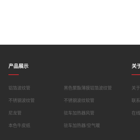
产品展示
关
铝箔波纹管
黑色聚酯薄膜铝箔波纹管
关
不锈钢波纹管
不锈钢波纹软管
联
尼龙管
驻车加热器风管
在
本色牛皮纸
驻车加热器/空气暖