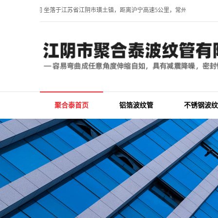
波纹管有限公司 坐落于江苏省江阴市璜土镇，距离沪宁高速5公里，常州高铁北站1
聚合泰首页
铝箔波纹管
不锈钢波纹