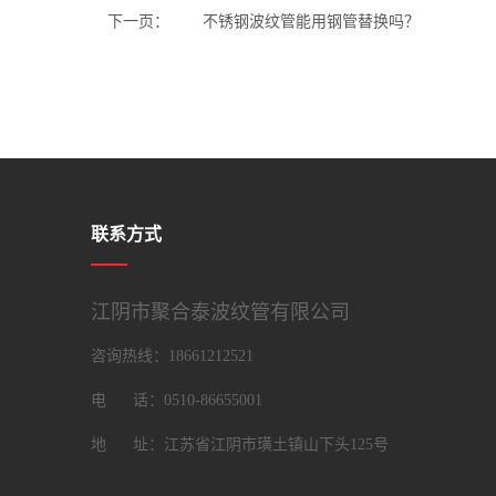
下一页：
不锈钢波纹管能用钢管替换吗？
联系方式
江阴市聚合泰波纹管有限公司
咨询热线：18661212521
电 话：0510-86655001
地 址：江苏省江阴市璜土镇山下头125号