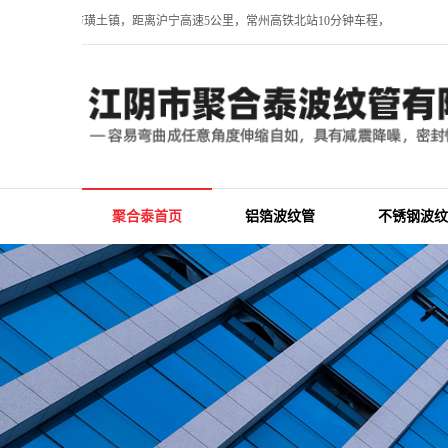
江苏省江阴市璜土镇，距离沪宁高速5公里，常州高铁北站10分钟车程，常州奔牛机
聚合泰首页
铝箔波纹管
不锈钢波纹