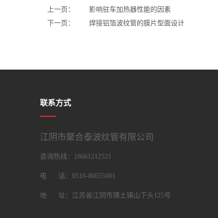
上一页：
影响驻车加热器性能的因素
下一页：
焊接铝箔波纹管的膜片型面设计
联系方式
江阴市聚合泰波纹管有限公司
咨询热线：18661212521
电 话：0510-86655001
地 址：江苏省江阴市璜土镇山下头125号