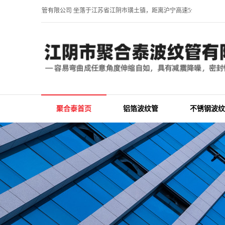
阴市聚合泰波纹管有限公司 坐落于江苏省江阴市璜土镇，距离沪宁高速5公里，常州
聚合泰首页
铝箔波纹管
不锈钢波纹