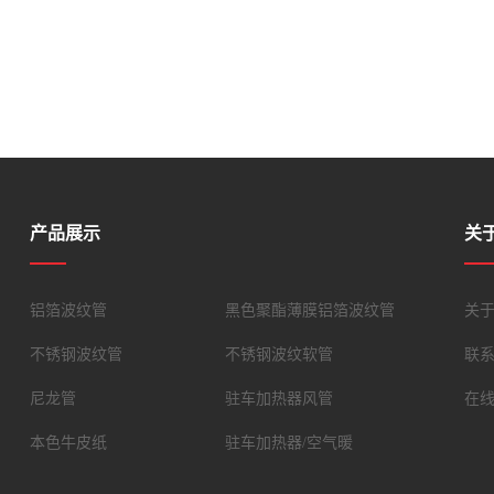
产品展示
关
铝箔波纹管
黑色聚酯薄膜铝箔波纹管
关
不锈钢波纹管
不锈钢波纹软管
联
尼龙管
驻车加热器风管
在
本色牛皮纸
驻车加热器/空气暖